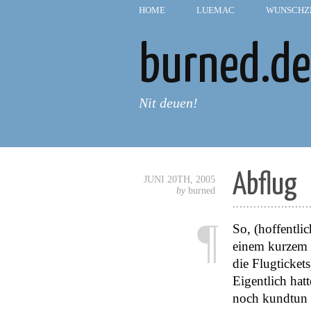
HOME
—
LUEMAC
—
WUNSCHZ
burned.de
Nit deuen!
Abflug
JUNI 20TH, 2005
by
burned
......................
¶
So, (hoffentli
einem kurzem 
die Flugtickets
Eigentlich hat
noch kundtun w