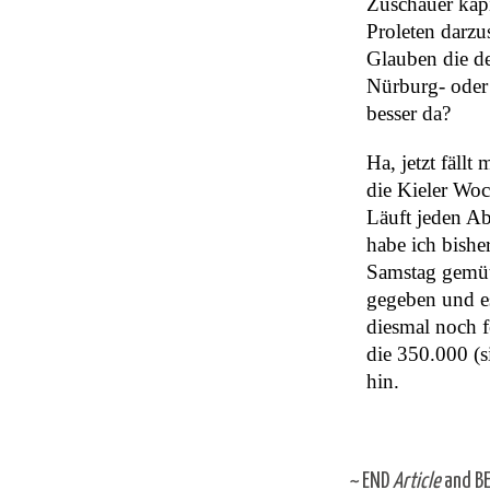
Zuschauer kapie
Proleten darzu
Glauben die d
Nürburg- oder
besser da?
Ha, jetzt fäll
die Kieler Wo
Läuft jeden A
habe ich bishe
Samstag gemüt
gegeben und es
diesmal noch f
die 350.000 (s
hin.
~
END
Article
and
B