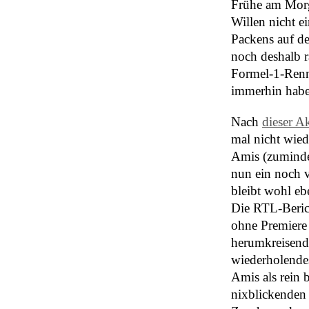
Frühe am Morg
Willen nicht e
Packens auf de
noch deshalb r
Formel-1-Renn
immerhin habe 
Nach
dieser A
mal nicht wied
Amis (zumindes
nun ein noch 
bleibt wohl ebe
Die RTL-Berich
ohne Premiere 
herumkreisende
wiederholende
Amis als rein 
nixblickenden