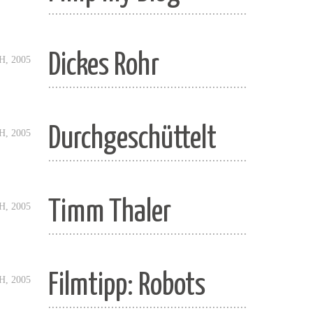
.........................................................
Dickes Rohr
H, 2005
.........................................................
Durchgeschüttelt
H, 2005
.........................................................
Timm Thaler
H, 2005
.........................................................
Filmtipp: Robots
H, 2005
.........................................................