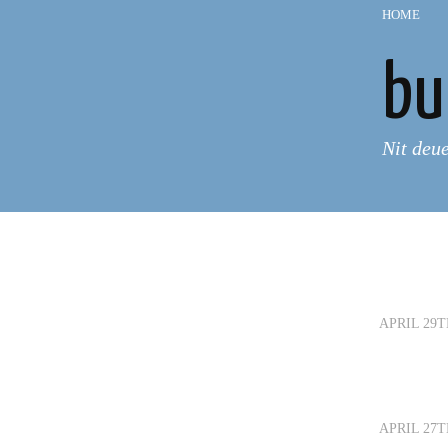
HOME
—
bu
Nit deu
APRIL 29T
APRIL 27T