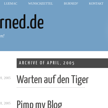
LUEMAC
—
WUNSCHZETTEL
—
BURNED?
—
KONTAKT
rned.de
en!
ARCHIVE OF APRIL, 2005
Warten auf den Tiger
H, 2005
.........................................................
Pimp my Blog
H, 2005