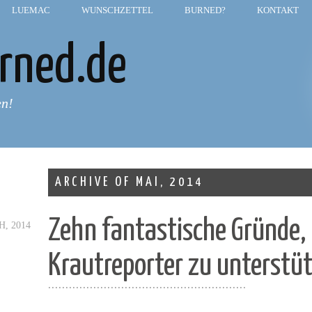
LUEMAC
—
WUNSCHZETTEL
—
BURNED?
—
KONTAKT
rned.de
en!
ARCHIVE OF MAI, 2014
Zehn fantastische Gründe,
H, 2014
Krautreporter zu unterstü
.........................................................