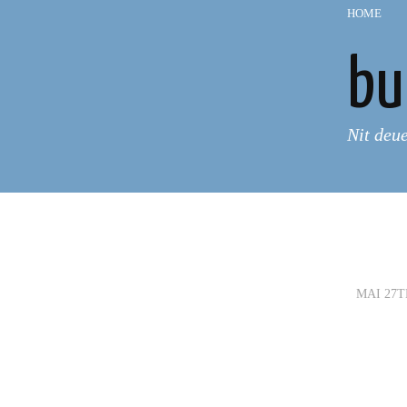
HOME
—
bu
Nit deu
MAI 27T