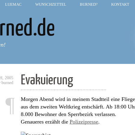
LUEMAC
—
WUNSCHZETTEL
—
BURNED?
—
KONTAKT
rned.de
en!
Evakuierung
, 2005
y
burned
.........................................................
¶
Morgen Abend wird in meinem Stadtteil eine Flieg
aus dem zweiten Weltkrieg entschärft. Ab 18:00 U
8.000 Bewohner den Sperrbezirk verlassen.
Genaueres erzählt die
Polizeipresse
.