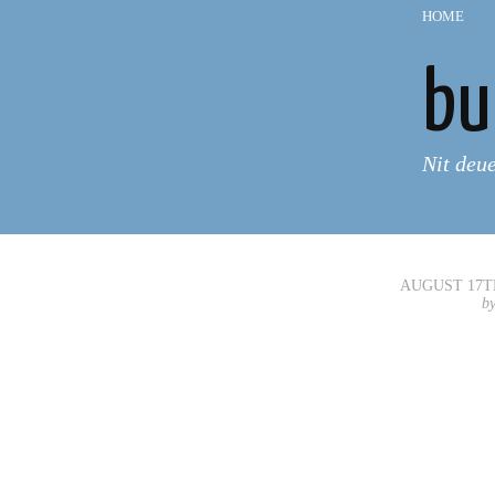
HOME
—
bu
Nit deu
AUGUST 17TH
b