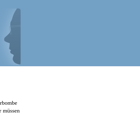
erbombe
hr müssen