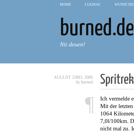
HOME
—
LUEMAC
—
WUNSCHZ
burned.de
Nit deuen!
Spritre
AUGUST 23RD, 2006
by
burned
......................
¶
Ich vermelde e
Mit der letzte
1064 Kilomete
7,0l/100km. D
nicht mal zu. I