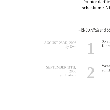
Drunter darf i
schenkt mir Ni
~
END
Article
and
B
So ei
1
AUGUST 23RD, 2006
Klor
by
Uwe
Wenn´
2
SEPTEMBER 11TH,
ein 
2006
by
Christoph