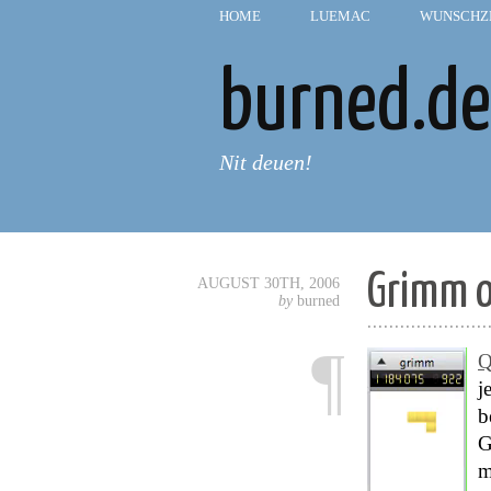
HOME
—
LUEMAC
—
WUNSCHZ
burned.de
Nit deuen!
Grimm o
AUGUST 30TH, 2006
by
burned
......................
¶
Q
j
b
G
m