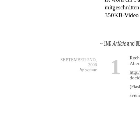
mitgeschnitten 
350KB-Video i
~
END
Article
and
B
Recht
1
SEPTEMBER 2ND,
Aber 
2006
by
svenne
http:
doci
(Flas
sven