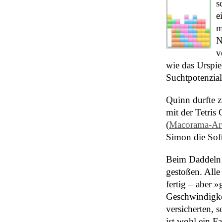
s
e
m
N
v
wie das Urspie
Suchtpotenzial
Quinn durfte z
mit der Tetris
(
Macorama-Art
Simon die Sof
Beim Daddeln 
gestoßen. Alle
fertig – aber »
Geschwindigkei
versicherten, 
ist wohl ein F