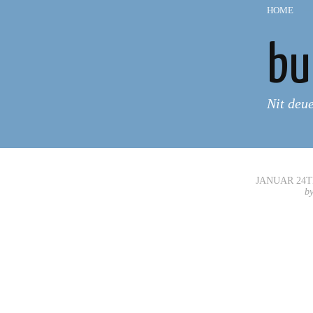
HOME
—
bu
Nit deu
JANUAR 24TH
b