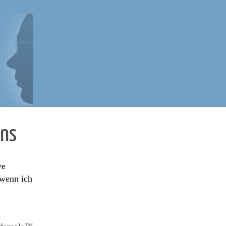
ens
ve
 wenn ich