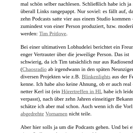
mal schön selber nachlesen. Schließlich habe ich ja
überall Links rangepappt. Nur soviel: es fällt auf, d
zehn Podcasts satte vier aus einem Studio kommen
zumindest von einer Person produziert, bzw. moderi
werden:
Tim Pritlove
.
Bei einer ultimativen Lobhudelei berichtet ein Freu
enger Vertrauter über die jeweilige Person. Das ist
schwierig, da ich Tim tatsächlich nur aus Radiosen
(
Chaosradio
ab irgendwann in den späten Neunzige
diversen Projekten wie z.B.
Blinkenlights
aus der F
kenne. Ich habe also keine Ahnung, ob er auch real 
netter Kerl ist (ein
Hörertreffen in HL
habe ich leid
verpasst), nach über zehn Jahren einseitiger Bekann
schätze ich aber mal schon. Auch wenn ich die Vorl
abgedrehte
Vornamen
nicht teile.
Aber hier solls ja um die Podcasts gehen. Und bei 