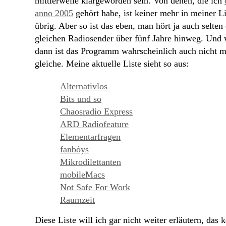
mittlerweile klargeworden sein. Von denen, die ich
anno 2005
gehört habe, ist keiner mehr in meiner Li
übrig. Aber so ist das eben, man hört ja auch selten
gleichen Radiosender über fünf Jahre hinweg. Und
dann ist das Programm wahrscheinlich auch nicht m
gleiche. Meine aktuelle Liste sieht so aus:
Alternativlos
Bits und so
Chaosradio Express
ARD Radiofeature
Elementarfragen
fanbóys
Mikrodilettanten
mobileMacs
Not Safe For Work
Raumzeit
Diese Liste will ich gar nicht weiter erläutern, das k