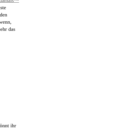
damals™
ste
 den
 wenn,
ehr das
önnt ihr