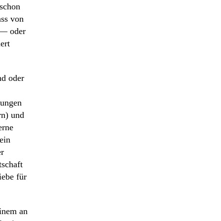
 schon
ass von
 — oder
ert
nd oder
dungen
rn) und
erne
ein
er
tschaft
iebe für
einem an