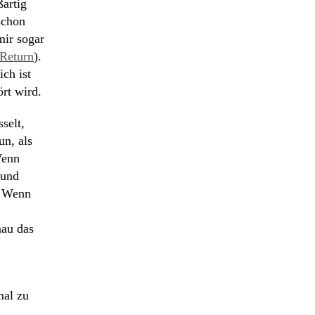
ßartig
schon
mir sogar
Return
).
ich ist
rt wird.
selt,
un, als
Wenn
 und
. Wenn
nau das
mal zu