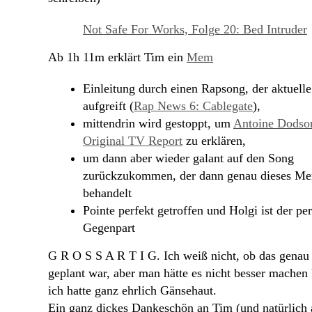
Not Safe For Works, Folge 20: Bed Intruder
Ab 1h 11m erklärt Tim ein
Mem
Einleitung durch einen Rapsong, der aktuel
aufgreift (
Rap News 6: Cablegate
),
mittendrin wird gestoppt, um
Antoine Dodso
Original TV Report
zu erklären,
um dann aber wieder galant auf den Song
zurückzukommen, der dann genau dieses M
behandelt
Pointe perfekt getroffen und Holgi ist der pe
Gegenpart
G R O S S A R T I G. Ich weiß nicht, ob das genau
geplant war, aber man hätte es nicht besser machen
ich hatte ganz ehrlich Gänsehaut.
Ein ganz dickes Dankeschön an Tim (und natürlich 