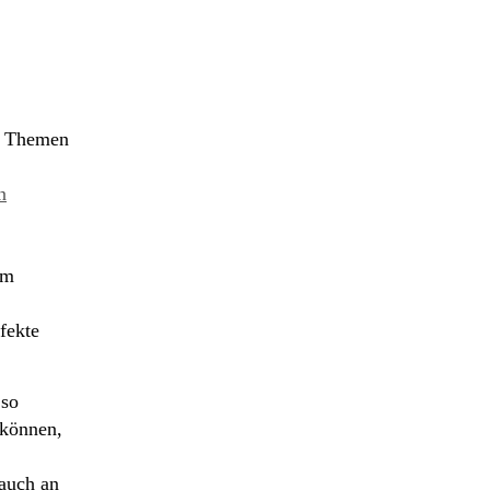
le Themen
n
em
rfekte
 so
 können,
auch an