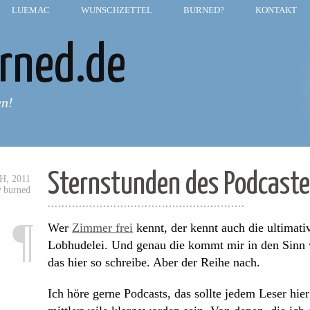
LUEMAC
—
WUNSCHZETTEL
—
BURNED?
—
KONTAKT
rned.de
en!
Sternstunden des Podcast
, 2011
y
burned
.........................................................
¶
Wer
Zimmer frei
kennt, der kennt auch die ultimati
Lobhudelei. Und genau die kommt mir in den Sinn
das hier so schreibe. Aber der Reihe nach.
Ich höre gerne Podcasts, das sollte jedem Leser hier